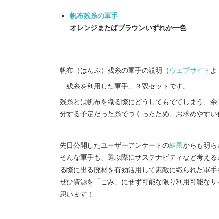
帆布残糸の軍手
オレンジまたばブラウンいずれか一色
帆布（はんぷ）残糸の軍手の説明（
ウェブサイト
よ
「残糸を利用した軍手、３双セットです。
残糸とは帆布を織る際にどうしてもでてしまう、余
分する予定だった糸でつくったため、お求めやすい
先日公開したユーザーアンケートの
結果
からも明ら
そんな軍手も、選ぶ際にサステナビティなど考える
る際に出る廃材を有効活用して素敵に織られた軍手
ぜひ資源を「ごみ」にせず可能な限り利用可能なサ
思います！