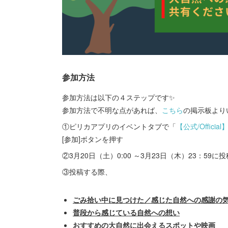
参加方法
参加方法は以下の４ステップです✨
参加方法で不明な点があれば、
こちら
の掲示板より
①ピリカアプリのイベントタブで「
【公式/Official
[参加]ボタンを押す
②3月20日（土）0:00 ～3月23日（木）23：59に
③投稿する際、
ごみ拾い中に見つけた／感じた自然への感謝の
普段から感じている自然への想い
おすすめの大自然に出会えるスポットや映画