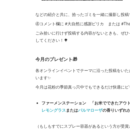
などの紹介と共に、拾ったゴミを一緒に撮影し投稿
④コメント欄に #大自然に感謝ピリカ または #Thank
ごみ拾いに行けず投稿する内容がないときも、ぜひ
してください！🌳
今月のプレゼント🎁
各オンラインイベントでテーマに沿った投稿をいた
います✨
今月は花粉の季節真っ只中でもできるだけ快適にピ
ファーメンステーション 「お米でできたアウ
レモングラス
または
パルマローザ
の香りいずれ
（もしもすでにスプレー容器があるという方が受賞