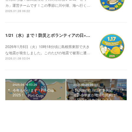
カ」運営チームです！この季節に川や湖、海へ行く…
2026.01.28 06:22
1/21（水）まで！防災とボランティアの日×ピリカ ⛑️
2026年1月6日（火）10時18分頃に島根県東部で大き
な地震が発生しました。このたびの地震で被害に遭…
2026.01.08 03:04
2025.04.16 03:26
2025.03.25 09:00
今年もやります！Piri-Cup
【SNSピリカ活用事例紹
2025！
介】小学生が地域住民向け
にSNSピリカのインスト…