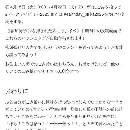
③ 4月15日（火）0:00 ～4月22日（火）23：59 にごみを拾って
#アースデイピリカ2025 または #earthday_pirika2025をつけて投
稿をする。
（[参加]ボタンを押された方には、イベント期間中の投稿画面で
これらのハッシュタグが自動付与されます）
④SNSピリカ内でありがとうやコメントを送ってみよう！お友達
も誘ってみよう！
お住まいの街でのごみ拾いはもちろん、お出かけ先など、他のエ
リアでのごみ拾いでももちろんOKです✨️
おわりに
ふと自分がごみ拾いに興味を持ったのはなんでだったかなー？と
考えていたのですが、小学生の頃、登校した私が下駄箱の前に落
ちていたごみをスルーしたところをたまたま見かけた先生に、
「ほら！ごみは拾う！！一日一善っ！！」と大声で言われたこと