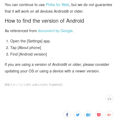
You can continue to use
Pirika for Web
, but we do not guarantee
that it will work on all devices Android8 or older.
How to find the version of Android
As referenced from
document by Google
.
Open the [Settings] app.
Tap [About phone]
Find [Android version]
If you are using a version of Android8 or older, please consider
updating your OS or using a device with a newer version.
開発スタッフより
(
40
)
お知らせ
(
24
)
English
(
22
)