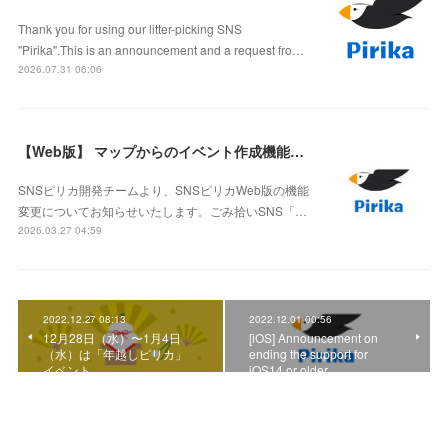
Thank you for using our litter-picking SNS
"Pirika".This is an announcement and a request fro…
2026.07.31 06:06
【Web版】 マップからのイベント作成機能終了のお知らせ
SNSピリカ開発チームより、SNSピリカWeb版の機能
変更についてお知らせいたします。ごみ拾いSNS「…
2026.03.27 04:59
2022.12.27 08:13
2022.12.01 00:56
12月28日（水）〜1月4日
[iOS] Announcement on
（水）は「年越しピリカ」
ending the support for
イベント
iOS14 or older