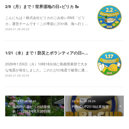
2/9（月）まで！世界湿地の日×ピリカ 🦢
こんにちは！株式会社ピリカのごみ拾いSNS「ピリ
カ」運営チームです！この季節に川や湖、海へ行く…
2026.01.28 06:22
1/21（水）まで！防災とボランティアの日×ピリカ ⛑️
2026年1月6日（火）10時18分頃に島根県東部で大き
な地震が発生しました。このたびの地震で被害に遭…
2026.01.08 03:04
2018.07.04 06:40
2018.05.10 09:24
梅雨時の花ピリカ結果発
PIRI-CUP2018結果報告
表！（2018年6月30日開
催）