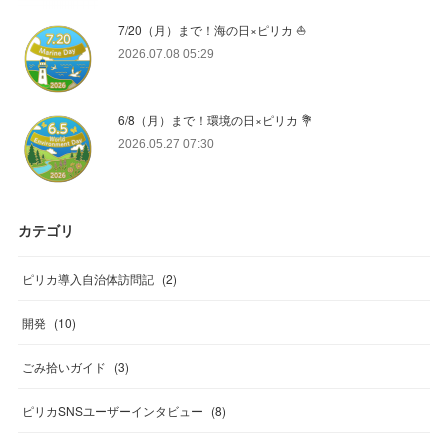
7/20（月）まで！海の日×ピリカ ⛵️
2026.07.08 05:29
6/8（月）まで！環境の日×ピリカ 💐
2026.05.27 07:30
カテゴリ
ピリカ導入自治体訪問記
(
2
)
開発
(
10
)
ごみ拾いガイド
(
3
)
ピリカSNSユーザーインタビュー
(
8
)