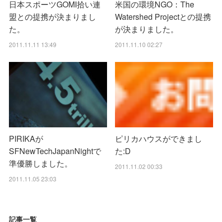
日本スポーツGOMI拾い連
米国の環境NGO：The
盟との提携が決まりまし
Watershed Projectとの提携
た。
が決まりました。
2011.11.11 13:49
2011.11.10 02:27
PIRIKAが
ピリカハウスができまし
SFNewTechJapanNightで
た:D
準優勝しました。
2011.11.02 00:33
2011.11.05 23:03
記事一覧