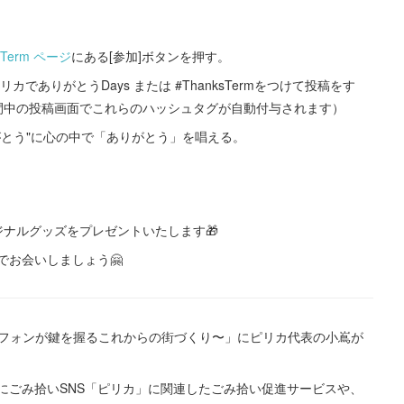
sTerm ページ
にある[参加]ボタンを押す。
ピリカでありがとうDays または #ThanksTermをつけて投稿をす
期間中の投稿画面でこれらのハッシュタグが自動付与されます）
がとう"に心の中で「ありがとう」を唱える。
ナルグッズをプレゼントいたします🎁
でお会いしましょう🤗
2 〜スマートフォンが鍵を握るこれからの街づくり〜」にピリカ代表の小嶌が
にごみ拾いSNS「ピリカ」に関連したごみ拾い促進サービスや、