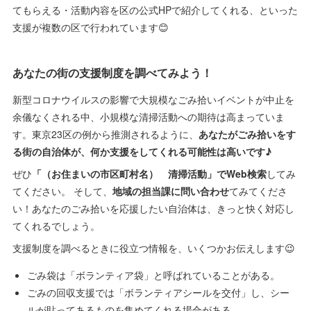
てもらえる・活動内容を区の公式HPで紹介してくれる、といった
支援が複数の区で行われています😊
あなたの街の支援制度を調べてみよう！
新型コロナウイルスの影響で大規模なごみ拾いイベントが中止を
余儀なくされる中、小規模な清掃活動への期待は高まっていま
す。東京23区の例から推測されるように、
あなたがごみ拾いをす
る街の自治体が、何か支援をしてくれる可能性は高いです♪
ぜひ
「（お住まいの市区町村名） 清掃活動」でWeb検索
してみ
てください。 そして、
地域の担当課に問い合わせ
てみてくださ
い！あなたのごみ拾いを応援したい自治体は、きっと快く対応し
てくれるでしょう。
支援制度を調べるときに役立つ情報を、いくつかお伝えします😉
ごみ袋は「ボランティア袋」と呼ばれていることがある。
ごみの回収支援では「ボランティアシールを交付」し、シー
ルが貼ってあるものを集めてくれる場合がある。