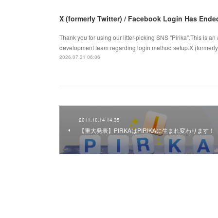
X (formerly Twitter) / Facebook Login Has Ende
Thank you for using our litter-picking SNS "Pirika".This is
development team regarding login method setup.X (formerly Tw
2026.07.31 06:06
2011.10.14 14:35
【重大発表】PIRKAはPIRIKAに生まれ変わります！