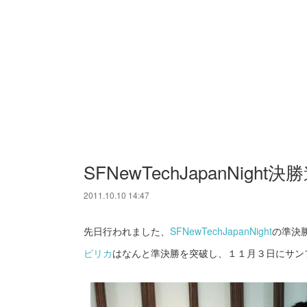
SFNewTechJapanNigh
2011.10.10 14:47
先日行われました、
SFNewTechJapanNight
の準決
ピリカ
はなんと準決勝を突破し、１１月３日にサン