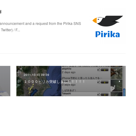
d
 an announcement and a request from the Pirika SNS
itter) / F...
2011.10.10 09:39
１０００ピリカ突破しました！！！！