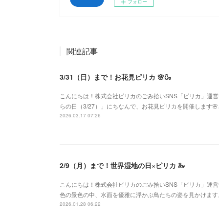
フォロー
関連記事
3/31（日）まで！お花見ピリカ 🌸🍶
こんにちは！株式会社ピリカのごみ拾いSNS「ピリカ」運
らの日（3/27）」にちなんで、お花見ピリカを開催します
2026.03.17 07:26
2/9（月）まで！世界湿地の日×ピリカ 🦢
こんにちは！株式会社ピリカのごみ拾いSNS「ピリカ」運
色の景色の中、水面を優雅に浮かぶ鳥たちの姿を見かけます
2026.01.28 06:22