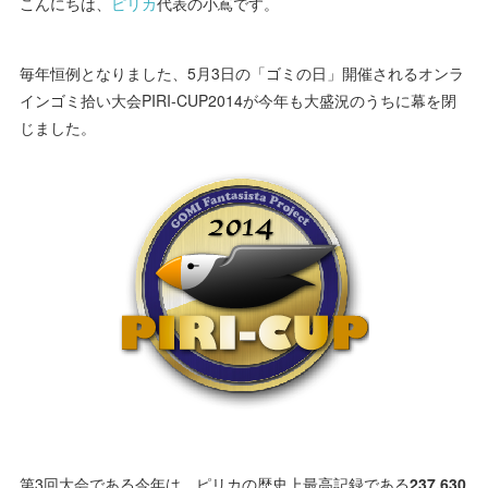
こんにちは、
ピリカ
代表の小嶌です。
毎年恒例となりました、5月3日の「ゴミの日」開催されるオンラ
インゴミ拾い大会PIRI-CUP2014が今年も大盛況のうちに幕を閉
じました。
第3回大会である今年は、ピリカの歴史上最高記録である
237,630