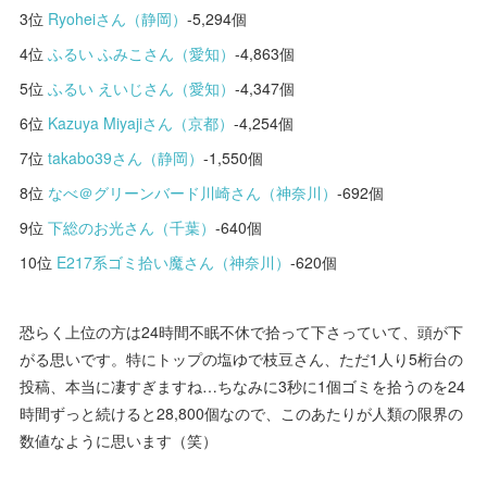
3位
Ryoheiさん（静岡）
-5,294個
4位
ふるい ふみこさん（愛知）
-4,863個
5位
ふるい えいじさん（愛知）
-4,347個
6位
Kazuya Miyajiさん（京都）
-4,254個
7位
takabo39さん（静岡）
-1,550個
8位
なべ＠グリーンバード川崎さん（神奈川）
-692個
9位
下総のお光さん（千葉）
-640個
10位
E217系ゴミ拾い魔さん（神奈川）
-620個
恐らく上位の方は24時間不眠不休で拾って下さっていて、頭が下
がる思いです。特にトップの塩ゆで枝豆さん、ただ1人り5桁台の
投稿、本当に凄すぎますね…ちなみに3秒に1個ゴミを拾うのを24
時間ずっと続けると28,800個なので、このあたりが人類の限界の
数値なように思います（笑）