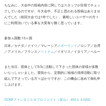
ちなみに、大会中の投稿内容に関してはスタッフが目視でチェッ
クしているのですが、今大会中、不正と思われる投稿はありませ
んでした（前回大会では1件でした）。素晴しいユーザーの方々
にご利用頂いている事を大変有り難く思っています。
参加ヵ国数:13ヶ国
日本／カナダ／ドイツ／マレーシア／
ポーランド
／ロシア／台湾
／アメリカ／フランス／
ベトナム
／イギリス／イタリア／ペルー
また当日、団体として5/3に活動して下さった団体の皆様が多数
いらっしゃいました。普段から、定期的に地域の清掃活動に取り
組んで下さっている方々ばかりですが、この機会に改めて御礼申
し上げます。
GOMIファンタジスタプロジェクト（富山） 400人 4,500L