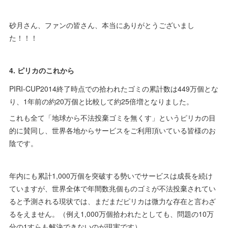
砂月さん、ファンの皆さん、本当にありがとうございまし
た！！！
4. ピリカのこれから
PIRI-CUP2014終了時点での拾われたゴミの累計数は449万個とな
り、1年前の約20万個と比較して約25倍増となりました。
これも全て「地球から不法投棄ゴミを無くす」というピリカの目
的に賛同し、世界各地からサービスをご利用頂いている皆様のお
陰です。
年内にも累計1,000万個を突破する勢いでサービスは成長を続け
ていますが、世界全体で年間数兆個ものゴミが不法投棄されてい
ると予測される現状では、まだまだピリカは微力な存在と言わざ
るをえません。（例え1,000万個拾われたとしても、問題の10万
分の1すらも解決できないのが現実です）