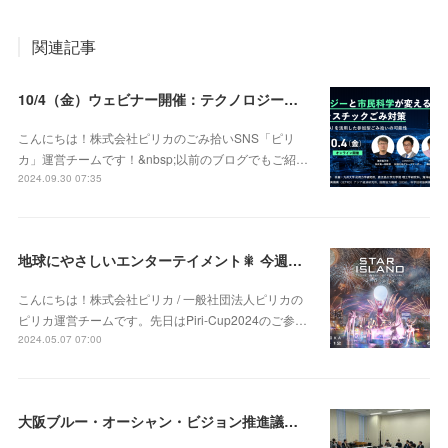
関連記事
10/4（金）ウェビナー開催：テクノロジーと市民科学が変える海洋プラスチックごみ対策〜スマホアプリとAIを活用した参加型ごみ拾いの可能性〜
こんにちは！株式会社ピリカのごみ拾いSNS「ピリ
カ」運営チームです！&nbsp;以前のブログでもご紹…
2024.09.30 07:35
地球にやさしいエンターテイメント🎇 今週末は福岡でプロギング&SNSピリカ！
こんにちは！株式会社ピリカ / 一般社団法人ピリカの
ピリカ運営チームです。先日はPiri-Cup2024のご参…
2024.05.07 07:00
大阪ブルー・オーシャン・ビジョン推進議員連盟の総会に参加しました