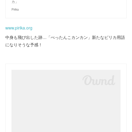
カ」
Pirika
www.pirika.org
中身も飛び出した跡…「ぺったんこカンカン」新たなピリカ用語
になりそうな予感！