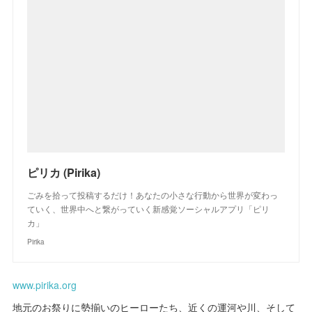
ピリカ (Pirika)
ごみを拾って投稿するだけ！あなたの小さな行動から世界が変わっ
ていく、世界中へと繋がっていく新感覚ソーシャルアプリ「ピリ
カ」
Pirika
www.pirika.org
地元のお祭りに勢揃いのヒーローたち、近くの運河や川、そして