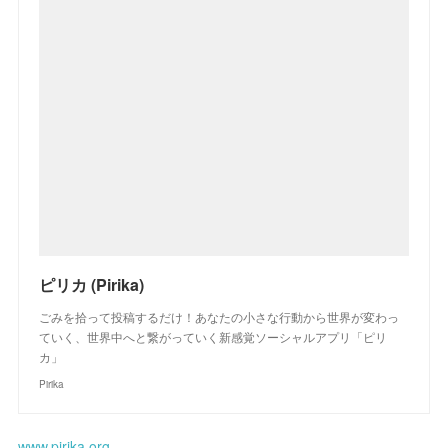
ピリカ (Pirika)
ごみを拾って投稿するだけ！あなたの小さな行動から世界が変わっ
ていく、世界中へと繋がっていく新感覚ソーシャルアプリ「ピリ
カ」
Pirika
www.pirika.org