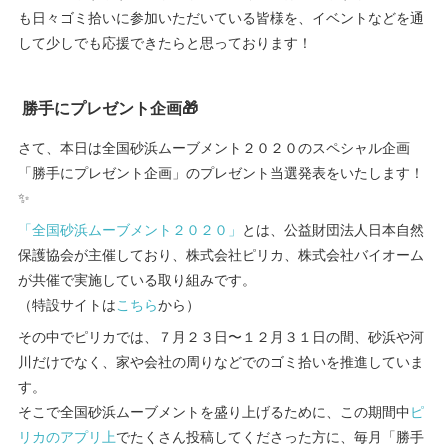
も日々ゴミ拾いに参加いただいている皆様を、イベントなどを通
して少しでも応援できたらと思っております！
勝手にプレゼント企画🎁
さて、本日は全国砂浜ムーブメント２０２０のスペシャル企画
「勝手にプレゼント企画」のプレゼント当選発表をいたします！
✨
「全国砂浜ムーブメント２０２０」
とは、公益財団法人日本自然
保護協会が主催しており、株式会社ピリカ、株式会社バイオーム
が共催で実施している取り組みです。
（特設サイトは
こちら
から）
その中でピリカでは、７月２３日〜１２月３１日の間、砂浜や河
川だけでなく、家や会社の周りなどでのゴミ拾いを推進していま
す。
そこで全国砂浜ムーブメントを盛り上げるために、この期間中
ピ
リカのアプリ上
でたくさん投稿してくださった方に、毎月「勝手