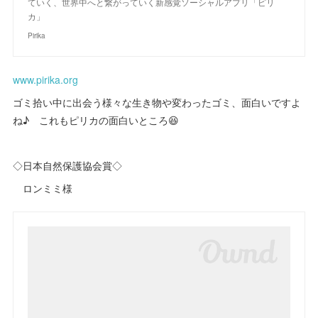
ていく、世界中へと繋がっていく新感覚ソーシャルアプリ「ピリ
カ」
Pirika
www.pirika.org
ゴミ拾い中に出会う様々な生き物や変わったゴミ、面白いですよ
ね♪ これもピリカの面白いところ😆
◇日本自然保護協会賞◇
ロンミミ様