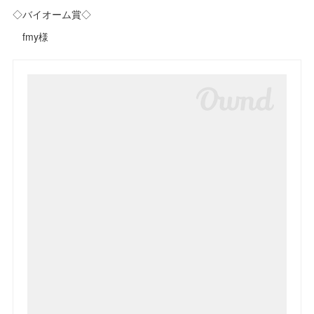
◇バイオーム賞◇
fmy様