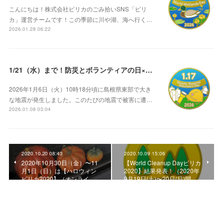
こんにちは！株式会社ピリカのごみ拾いSNS「ピリ
カ」運営チームです！この季節に川や湖、海へ行く…
2026.01.28 06:22
1/21（水）まで！防災とボランティアの日×ピリカ ⛑️
2026年1月6日（火）10時18分頃に島根県東部で大き
な地震が発生しました。このたびの地震で被害に遭…
2026.01.08 03:04
2020.10.20 08:43
2020.10.09 15:06
2020年10月30日（金）〜11
【World Cleanup Dayピリカ
月1日（日）は【ハロウィン
2020】結果発表！（2020年
ピリカ2020】（オンライ…
9月19日(土)〜20日(日)開…